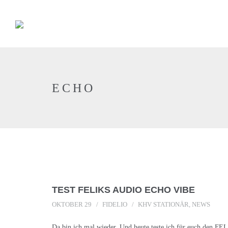
ECHO
TEST FELIKS AUDIO ECHO VIBE
OKTOBER 29
FIDELIO
KHV STATIONÄR
,
NEWS
Da bin ich mal wieder. Und heute teste ich für euch den 