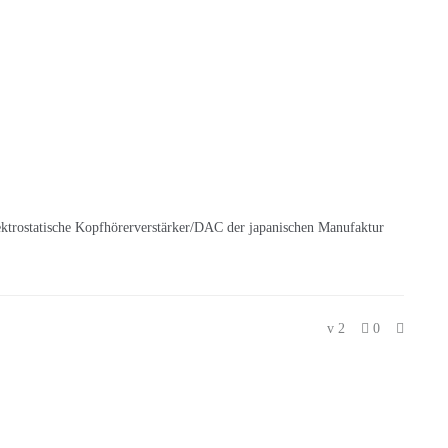
lektrostatische Kopfhörerverstärker/DAC der japanischen Manufaktur
2
0