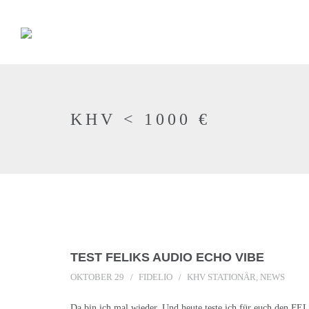
KHV < 1000 €
TEST FELIKS AUDIO ECHO VIBE
OKTOBER 29
FIDELIO
KHV STATIONÄR
,
NEWS
Da bin ich mal wieder. Und heute teste ich für euch den 