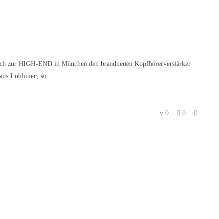
lich zur HIGH-END in München den brandneuen Kopfhörerverstärker
us Lubliniec, so
0
0