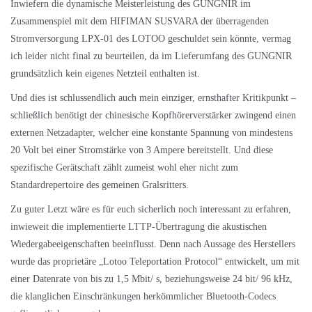
Inwiefern die dynamische Meisterleistung des GUNGNIR im
Zusammenspiel mit dem HIFIMAN SUSVARA der überragenden
Stromversorgung LPX-01 des LOTOO geschuldet sein könnte, vermag
ich leider nicht final zu beurteilen, da im Lieferumfang des GUNGNIR
grundsätzlich kein eigenes Netzteil enthalten ist.
Und dies ist schlussendlich auch mein einziger, ernsthafter Kritikpunkt –
schließlich benötigt der chinesische Kopfhörerverstärker zwingend einen
externen Netzadapter, welcher eine konstante Spannung von mindestens
20 Volt bei einer Stromstärke von 3 Ampere bereitstellt. Und diese
spezifische Gerätschaft zählt zumeist wohl eher nicht zum
Standardrepertoire des gemeinen Gralsritters.
Zu guter Letzt wäre es für euch sicherlich noch interessant zu erfahren,
inwieweit die implementierte LTTP-Übertragung die akustischen
Wiedergabeeigenschaften beeinflusst. Denn nach Aussage des Herstellers
wurde das proprietäre „Lotoo Teleportation Protocol“ entwickelt, um mit
einer Datenrate von bis zu 1,5 Mbit/ s, beziehungsweise 24 bit/ 96 kHz,
die klanglichen Einschränkungen herkömmlicher Bluetooth-Codecs