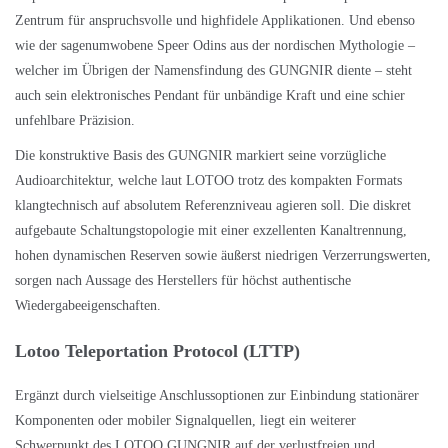
Zentrum für anspruchsvolle und highfidele Applikationen. Und ebenso
wie der sagenumwobene Speer Odins aus der nordischen Mythologie –
welcher im Übrigen der Namensfindung des GUNGNIR diente – steht
auch sein elektronisches Pendant für unbändige Kraft und eine schier
unfehlbare Präzision.
Die konstruktive Basis des GUNGNIR markiert seine vorzügliche
Audioarchitektur, welche laut LOTOO trotz des kompakten Formats
klangtechnisch auf absolutem Referenzniveau agieren soll. Die diskret
aufgebaute Schaltungstopologie mit einer exzellenten Kanaltrennung,
hohen dynamischen Reserven sowie äußerst niedrigen Verzerrungswerten,
sorgen nach Aussage des Herstellers für höchst authentische
Wiedergabeeigenschaften.
Lotoo Teleportation Protocol (LTTP)
Ergänzt durch vielseitige Anschlussoptionen zur Einbindung stationärer
Komponenten oder mobiler Signalquellen, liegt ein weiterer
Schwerpunkt des LOTOO GUNGNIR auf der verlustfreien und