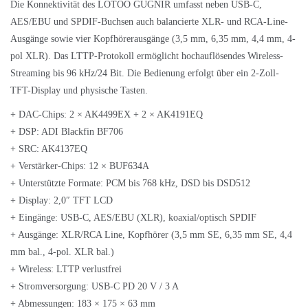
Die Konnektivität des LOTOO GUGNIR umfasst neben USB-C,
AES/EBU und SPDIF-Buchsen auch balancierte XLR- und RCA-Line-
Ausgänge sowie vier Kopfhörerausgänge (3,5 mm, 6,35 mm, 4,4 mm, 4-
pol XLR). Das LTTP-Protokoll ermöglicht hochauflösendes Wireless-
Streaming bis 96 kHz/24 Bit. Die Bedienung erfolgt über ein 2-Zoll-
TFT-Display und physische Tasten.
+ DAC-Chips: 2 × AK4499EX + 2 × AK4191EQ
+ DSP: ADI Blackfin BF706
+ SRC: AK4137EQ
+ Verstärker-Chips: 12 × BUF634A
+ Unterstützte Formate: PCM bis 768 kHz, DSD bis DSD512
+ Display: 2,0″ TFT LCD
+ Eingänge: USB-C, AES/EBU (XLR), koaxial/optisch SPDIF
+ Ausgänge: XLR/RCA Line, Kopfhörer (3,5 mm SE, 6,35 mm SE, 4,4
mm bal., 4-pol. XLR bal.)
+ Wireless: LTTP verlustfrei
+ Stromversorgung: USB-C PD 20 V / 3 A
+ Abmessungen: 183 × 175 × 63 mm