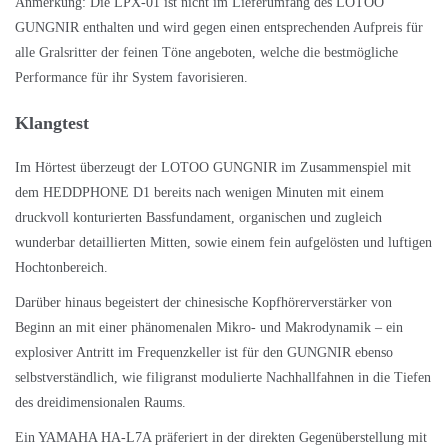
Anmerkung: Die LPX-01 ist nicht im Lieferumfang des LOTOO
GUNGNIR enthalten und wird gegen einen entsprechenden Aufpreis für
alle Gralsritter der feinen Töne angeboten, welche die bestmögliche
Performance für ihr System favorisieren.
Klangtest
Im Hörtest überzeugt der LOTOO GUNGNIR im Zusammenspiel mit
dem
HEDDPHONE D1
bereits nach wenigen Minuten mit einem
druckvoll konturierten Bassfundament, organischen und zugleich
wunderbar detaillierten Mitten, sowie einem fein aufgelösten und luftigen
Hochtonbereich.
Darüber hinaus begeistert der chinesische Kopfhörerverstärker von
Beginn an mit einer phänomenalen Mikro- und Makrodynamik – ein
explosiver Antritt im Frequenzkeller ist für den GUNGNIR ebenso
selbstverständlich, wie filigranst modulierte Nachhallfahnen in die Tiefen
des dreidimensionalen Raums.
Ein
YAMAHA HA-L7A
präferiert in der direkten Gegenüberstellung mit