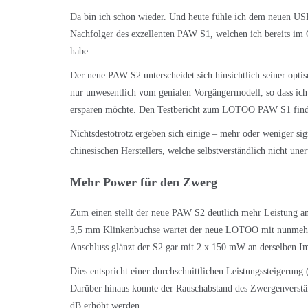
Da bin ich schon wieder. Und heute fühle ich dem neuen 
Nachfolger des exzellenten PAW S1, welchen ich bereits im O
habe.
Der neue PAW S2 unterscheidet sich hinsichtlich seiner opt
nur unwesentlich vom genialen Vorgängermodell, so dass ich
ersparen möchte. Den Testbericht zum LOTOO PAW S1 find
Nichtsdestotrotz ergeben sich einige – mehr oder weniger s
chinesischen Herstellers, welche selbstverständlich nicht une
Mehr Power für den Zwerg
Zum einen stellt der neue PAW S2 deutlich mehr Leistung a
3,5 mm Klinkenbuchse wartet der neue LOTOO mit nunmeh
Anschluss glänzt der S2 gar mit 2 x 150 mW an derselben 
Dies entspricht einer durchschnittlichen Leistungssteigeru
Darüber hinaus konnte der Rauschabstand des Zwergenverstär
dB erhöht werden.