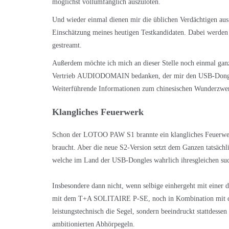
möglichst vollumfänglich auszuloten.
Und wieder einmal dienen mir die üblichen Verdächtigen aus
Einschätzung meines heutigen Testkandidaten. Dabei werden
gestreamt.
Außerdem möchte ich mich an dieser Stelle noch einmal gan
Vertrieb AUDIODOMAIN bedanken, der mir den USB-Dongle fr
Weiterführende Informationen zum chinesischen Wunderzwerg
Klangliches Feuerwerk
Schon der LOTOO PAW S1 brannte ein klangliches Feuerwer
braucht. Aber die neue S2-Version setzt dem Ganzen tatsächl
welche im Land der USB-Dongles wahrlich ihresgleichen sucht
Insbesondere dann nicht, wenn selbige einhergeht mit einer
mit dem T+A SOLITAIRE P-SE, noch in Kombination mit 
leistungstechnisch die Segel, sondern beeindruckt stattdessen
ambitionierten Abhörpegeln.