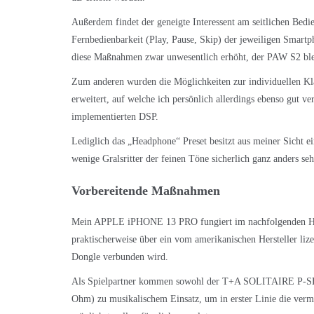
Außerdem findet der geneigte Interessent am seitlichen Bedie
Fernbedienbarkeit (Play, Pause, Skip) der jeweiligen Smar
diese Maßnahmen zwar unwesentlich erhöht, der PAW S2 ble
Zum anderen wurden die Möglichkeiten zur individuellen K
erweitert, auf welche ich persönlich allerdings ebenso gut ve
implementierten DSP.
Lediglich das „Headphone“ Preset besitzt aus meiner Sicht e
wenige Gralsritter der feinen Töne sicherlich ganz anders se
Vorbereitende Maßnahmen
Mein APPLE iPHONE 13 PRO fungiert im nachfolgenden Hör
praktischerweise über ein vom amerikanischen Hersteller 
Dongle verbunden wird.
Als Spielpartner kommen sowohl der
T+A SOLITAIRE P-S
Ohm) zu musikalischem Einsatz, um in erster Linie die verm