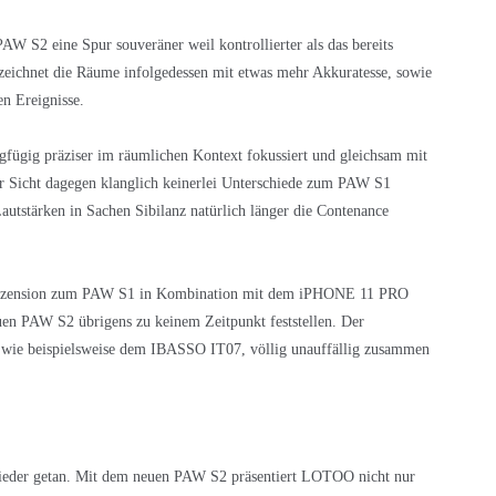
W S2 eine Spur souveräner weil kontrollierter als das bereits
eichnet die Räume infolgedessen mit etwas mehr Akkuratesse, sowie
en Ereignisse.
fügig präziser im räumlichen Kontext fokussiert und gleichsam mit
er Sicht dagegen klanglich keinerlei Unterschiede zum PAW S1
utstärken in Sachen Sibilanz natürlich länger die Contenance
 Rezension zum PAW S1 in Kombination mit dem iPHONE 11 PRO
euen PAW S2 übrigens zu keinem Zeitpunkt feststellen. Der
 wie beispielsweise dem IBASSO IT07, völlig unauffällig zusammen
 wieder getan. Mit dem neuen PAW S2 präsentiert LOTOO nicht nur