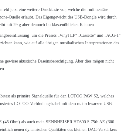
nfeld jetzt eine weitere Drucktaste vor, welche die rudimentäre
tphone-Quelle erlaubt. Das Eigengewicht des USB-Dongle wird durch
ibt mit 29 g aber dennoch im klassenüblichen Rahmen.
langbeeinflussung um die Presets „Vinyl LP“ „Cassette“ und „ACG-1“
rzichten kann, wie auf alle übrigen musikalischen Interpretationen des
ine gewisse akustische Daseinsberechtigung. Aber dies mögen nicht
hen.
test als primäre Signalquelle für den LOTOO PAW S2, welches
lizensiertes LOTOO-Verbindungskabel mit dem mattschwarzen USB-
E
(45 Ohm) als auch mein
SENNHEISER HD800 S 75th AE
(300
eintlich neuen dynamischen Qualitäten des kleinen DAC-Verstärkers