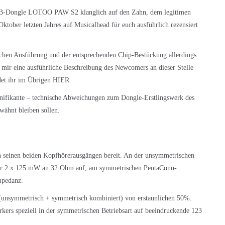
USB-Dongle LOTOO PAW S2 klanglich auf den Zahn, dem legitimen
ktober letzten Jahres auf Musicalhead für euch ausführlich rezensiert
ischen Ausführung und der entsprechenden Chip-Bestückung allerdings
 mir eine ausführliche Beschreibung des Newcomers an dieser Stelle
et ihr im Übrigen
HIER
.
ignifikante – technische Abweichungen zum Dongle-Erstlingswerk des
rwähnt bleiben sollen.
n seinen beiden Kopfhörerausgängen bereit. An der unsymmetrischen
r 2 x 125 mW an 32 Ohm auf, am symmetrischen PentaConn-
Impedanz.
ng (unsymmetrisch + symmetrisch kombiniert) von erstaunlichen 50%.
kers speziell in der symmetrischen Betriebsart auf beeindruckende 123