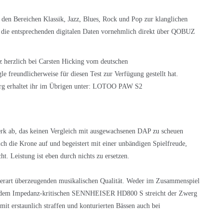
 den Bereichen Klassik, Jazz, Blues, Rock und Pop zur klanglichen
 die entsprechenden digitalen Daten vornehmlich direkt über QOBUZ
z herzlich bei Carsten Hicking vom deutschen
eundlicherweise für diesen Test zur Verfügung gestellt hat.
 erhaltet ihr im Übrigen unter:
LOTOO PAW S2
k ab, das keinen Vergleich mit ausgewachsenen DAP zu scheuen
ich die Krone auf und begeistert mit einer unbändigen Spielfreude,
. Leistung ist eben durch nichts zu ersetzen.
 derart überzeugenden musikalischen Qualität. Weder im Zusammenspiel
dem Impedanz-kritischen SENNHEISER HD800 S streicht der Zwerg
 mit erstaunlich straffen und konturierten Bässen auch bei