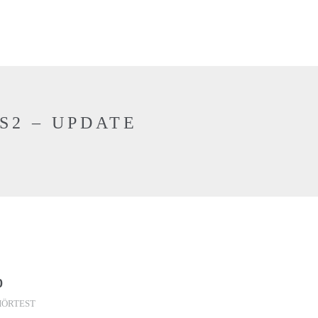
S2 – UPDATE
0
HÖRTEST