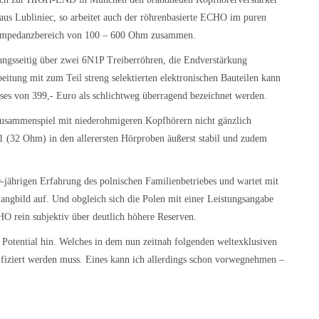
us Lubliniec, so arbeitet auch der röhrenbasierte ECHO im puren
 Impedanzbereich von 100 – 600 Ohm zusammen.
gangsseitig über zwei 6N1P Treiberröhren, die Endverstärkung
tung mit zum Teil streng selektierten elektronischen Bauteilen kann
eises von 399,- Euro als schlichtweg überragend bezeichnet werden.
 Zusammenspiel mit niederohmigeren Kopfhörern nicht gänzlich
(32 Ohm) in den allerersten Hörproben äußerst stabil und zudem
ährigen Erfahrung des polnischen Familienbetriebes und wartet mit
angbild auf. Und obgleich sich die Polen mit einer Leistungsangabe
 rein subjektiv über deutlich höhere Reserven.
s Potential hin. Welches in dem nun zeitnah folgenden weltexklusiven
rifiziert werden muss. Eines kann ich allerdings schon vorwegnehmen –