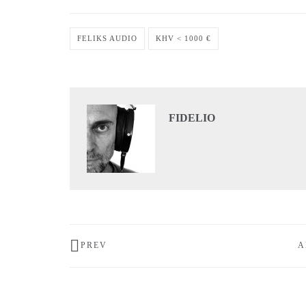
FELIKS AUDIO
KHV < 1000 €
FIDELIO
PREV
A