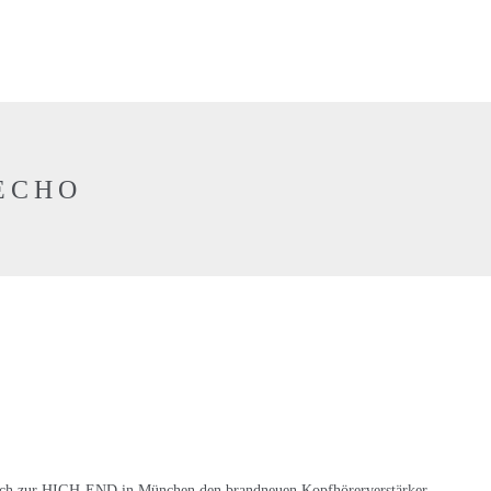
 ECHO
lich zur HIGH-END in München den brandneuen Kopfhörerverstärker