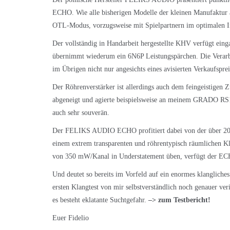
ECHO. Wie alle bisherigen Modelle der kleinen Manufaktur a
OTL-Modus, vorzugsweise mit Spielpartnern im optimalen
Der vollständig in Handarbeit hergestellte KHV verfügt ein
übernimmt wiederum ein 6N6P Leistungspärchen. Die Verarbei
im Übrigen nicht nur angesichts eines avisierten Verkaufspr
Der Röhrenverstärker ist allerdings auch dem feingeistigen
abgeneigt und agierte beispielsweise an meinem GRADO RS1 
auch sehr souverän.
Der FELIKS AUDIO ECHO profitiert dabei von der über 20-j
einem extrem transparenten und röhrentypisch räumlichen Kl
von 350 mW/Kanal in Understatement üben, verfügt der ECHO
Und deutet so bereits im Vorfeld auf ein enormes klangliche
ersten Klangtest von mir selbstverständlich noch genauer ve
es besteht eklatante Suchtgefahr.
–>
zum Testbericht!
Euer Fidelio