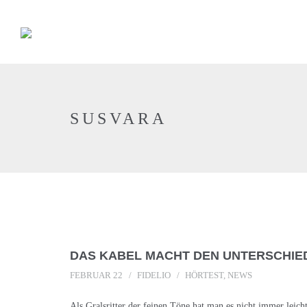
SUSVARA
DAS KABEL MACHT DEN UNTERSCHIE
FEBRUAR 22
FIDELIO
HÖRTEST
,
NEWS
Als Gralsritter der feinen Töne hat man es nicht immer leic