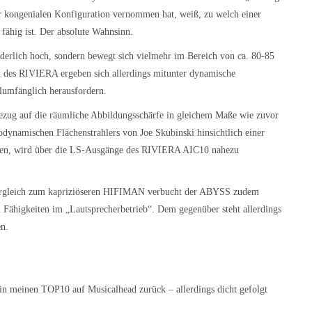
kongenialen Konfiguration vernommen hat, weiß, zu welch einer
 fähig ist. Der absolute Wahnsinn.
onderlich hoch, sondern bewegt sich vielmehr im Bereich von ca. 80-85
n des RIVIERA ergeben sich allerdings mitunter dynamische
llumfänglich herausfordern.
zug auf die räumliche Abbildungsschärfe in gleichem Maße wie zuvor
amischen Flächenstrahlers von Joe Skubinski hinsichtlich einer
ten, wird über die LS-Ausgänge des RIVIERA AIC10 nahezu
Vergleich zum kapriziöseren HIFIMAN verbucht der ABYSS zudem
n Fähigkeiten im „Lautsprecherbetrieb“. Dem gegenüber steht allerdings
en.
 meinen TOP10 auf Musicalhead zurück – allerdings dicht gefolgt