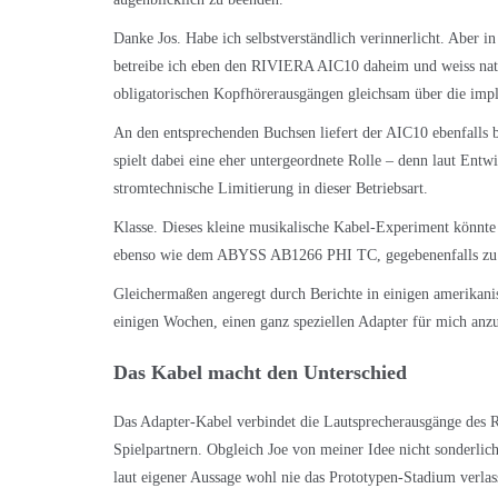
Danke Jos. Habe ich selbstverständlich verinnerlicht. Aber i
betreibe ich eben den RIVIERA AIC10 daheim und weiss natü
obligatorischen Kopfhörerausgängen gleichsam über die imp
An den entsprechenden Buchsen liefert der AIC10 ebenfalls 
spielt dabei eine eher untergeordnete Rolle – denn laut En
stromtechnische Limitierung in dieser Betriebsart.
Klasse. Dieses kleine musikalische Kabel-Experiment kö
ebenso wie dem ABYSS AB1266 PHI TC, gegebenenfalls zu v
Gleichermaßen angeregt durch Berichte in einigen amerikani
einigen Wochen, einen ganz speziellen Adapter für mich anzu
Das Kabel macht den Unterschied
Das Adapter-Kabel verbindet die Lautsprecherausgänge des
Spielpartnern. Obgleich Joe von meiner Idee nicht sonderlic
laut eigener Aussage wohl nie das Prototypen-Stadium verlas