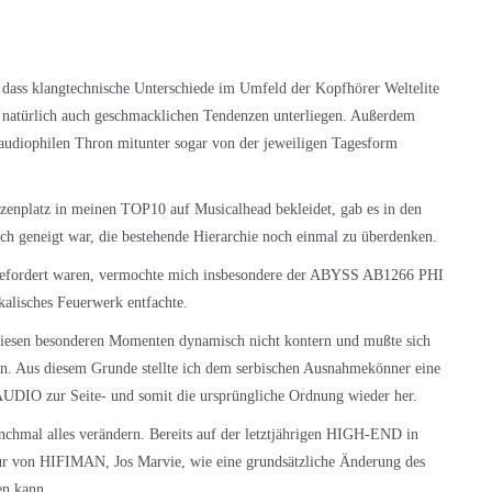
, dass klangtechnische Unterschiede im Umfeld der Kopfhörer Weltelite
s natürlich auch geschmacklichen Tendenzen unterliegen. Außerdem
 audiophilen Thron mitunter sogar von der jeweiligen Tagesform
zenplatz in meinen TOP10 auf Musicalhead bekleidet, gab es in den
ich geneigt war, die bestehende Hierarchie noch einmal zu überdenken.
efordert waren, vermochte mich insbesondere der
ABYSS AB1266 PHI
kalisches Feuerwerk entfachte.
iesen besonderen Momenten dynamisch nicht kontern und mußte sich
n. Aus diesem Grunde stellte ich dem serbischen Ausnahmekönner eine
AUDIO zur Seite- und somit die ursprüngliche Ordnung wieder her.
chmal alles verändern. Bereits auf der letztjährigen HIGH-END in
ur von HIFIMAN, Jos Marvie, wie eine grundsätzliche Änderung des
ken kann.