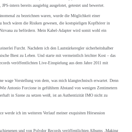
 JPS-intern bereits ausgiebig ausgelotet, getestet und bewertet.
hänomenal zu bezeichnen waren, wurde die Möglichkeit einer
Zu hoch wären die Risiken gewesen, die kostspieligen Kopfhörer in
Nirvana zu befördern. Mein Kabel-Adapter wird somit wohl ein
keinerlei Furcht. Nachdem ich den Lautstärkeregler sicherheitshalber
enische Biest zu Leben. Und starte mit vermeintlich leichter Kost – das
cords veröffentlichten Live-Einspielung aus dem Jahre 2011 mit
ine wage Vorstellung von dem, was mich klangtechnisch erwartet. Denn
. Wie Antonio Forcione in gefühltem Abstand von wenigen Zentimetern
rhaft in Szene zu setzen weiß, ist an Authentizität IMO nicht zu
nce werde ich im weiteren Verlauf meiner exquisiten Hörsession
erschienenen und von Polydor Records veröffentlichten Albums „Making