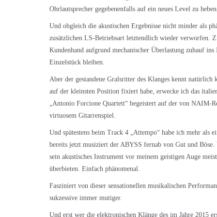
Ohrlautsprecher gegebenenfalls auf ein neues Level zu heben,
Und obgleich die akustischen Ergebnisse nicht minder als p
zusätzlichen LS-Betriebsart letztendlich wieder verworfen. 
Kundenhand aufgrund mechanischer Überlastung zuhauf ins 
Einzelstück bleiben.
Aber der gestandene Gralsritter des Klanges kennt natürlich 
auf der kleinsten Position fixiert habe, erwecke ich das itali
„Antonio Forcione Quartett“ begeistert auf der von NAIM-Re
virtuosem Gitarrenspiel.
Und spätestens beim Track 4 „Attempo“ habe ich mehr als e
bereits jetzt musiziert der ABYSS fernab von Gut und Böse
sein akustisches Instrument vor meinem geistigen Auge meiste
überbieten. Einfach phänomenal.
Fasziniert von dieser sensationellen musikalischen Performa
sukzessive immer mutiger.
Und erst wer die elektronischen Klänge des im Jahre 2015 