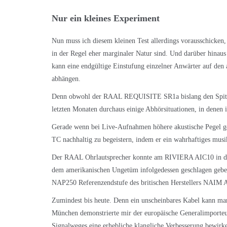
Nur ein kleines Experiment
Nun muss ich diesem kleinen Test allerdings vorausschicken
in der Regel eher marginaler Natur sind. Und darüber hinau
kann eine endgültige Einstufung einzelner Anwärter auf den
abhängen.
Denn obwohl der
RAAL REQUISITE SR1a
bislang den Spit
letzten Monaten durchaus einige Abhörsituationen, in denen 
Gerade wenn bei Live-Aufnahmen höhere akustische Pegel g
TC
nachhaltig zu begeistern, indem er ein wahrhaftiges musi
Der RAAL Ohrlautsprecher konnte am
RIVIERA AIC10
in d
dem amerikanischen Ungetüm infolgedessen geschlagen gebe
NAP250 Referenzendstufe des britischen Herstellers NAIM 
Zumindest bis heute. Denn ein unscheinbares Kabel kann man
München demonstrierte mir der europäische Generalimporte
Signalweges eine erhebliche klangliche Verbesserung bewir