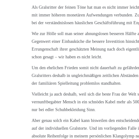
Als Gralsritter der feinen Töne hat man es nicht immer leic
mit immer höheren monetären Aufwendungen verbunden. Zum 
bei der verständnislosen häuslichen Geschäftsführung mit E
Wie zur Hölle soll man seiner ahnungslosen besseren Hälfte 
Gegenwert einer Einbauküche die bessere Investition hinsich
Errungenschaft ihrer geschätzten Meinung nach doch eigentl
schon gesagt – wir haben es nicht leicht.
Um den ehelichen Frieden somit nicht dauerhaft zu gefährde
Gralsritters deshalb in ungleichmäßigen zeitlichen Abständen
der familiären Spielleitung problemlos standhalten.
Vielleicht ja auch deshalb, weil sich die beste Frau der Welt 
vernunftbegabter Mensch in ein schnödes Kabel mehr als 500
nur bei edler Schuhbekleidung Sinn.
Aber genau solch ein Kabel kann bisweilen den entscheiden
auf der individuellen Gralstorte. Und im vorliegenden Falle 
absolute Reihenfolge in meinem persönlichen Klangolymp 