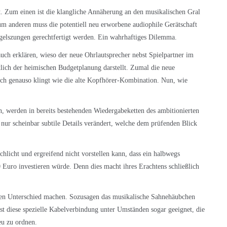
ht. Zum einen ist die klangliche Annäherung an den musikalischen Gral
anderen muss die potentiell neu erworbene audiophile Gerätschaft
ngelszungen gerechtfertigt werden. Ein wahrhaftiges Dilemma.
auch erklären, wieso der neue Ohrlautsprecher nebst Spielpartner im
tlich der heimischen Budgetplanung darstellt. Zumal die neue
ich genauso klingt wie die alte Kopfhörer-Kombination. Nun, wie
n, werden in bereits bestehenden Wiedergabeketten des ambitionierten
 nur scheinbar subtile Details verändert, welche dem prüfenden Blick
schlicht und ergreifend nicht vorstellen kann, dass ein halbwegs
 Euro investieren würde. Denn dies macht ihres Erachtens schließlich
den Unterschied machen. Sozusagen das musikalische Sahnehäubchen
ist diese spezielle Kabelverbindung unter Umständen sogar geeignet, die
neu zu ordnen.