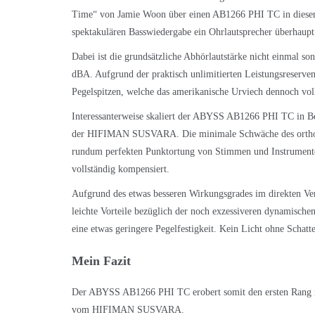
Time“ von Jamie Woon über einen AB1266 PHI TC in dieser 
spektakulären Basswiedergabe ein Ohrlautsprecher überhaupt
Dabei ist die grundsätzliche Abhörlautstärke nicht einmal s
dBA. Aufgrund der praktisch unlimitierten Leistungsreserve
Pegelspitzen, welche das amerikanische Urviech dennoch vo
Interessanterweise skaliert der ABYSS AB1266 PHI TC in Be
der HIFIMAN SUSVARA. Die minimale Schwäche des orthodyn
rundum perfekten Punktortung von Stimmen und Instrumen
vollständig kompensiert.
Aufgrund des etwas besseren Wirkungsgrades im direkten 
leichte Vorteile bezüglich der noch exzessiveren dynamische
eine etwas geringere Pegelfestigkeit. Kein Licht ohne Schatt
Mein Fazit
Der ABYSS AB1266 PHI TC erobert somit den ersten Rang in
vom HIFIMAN SUSVARA.