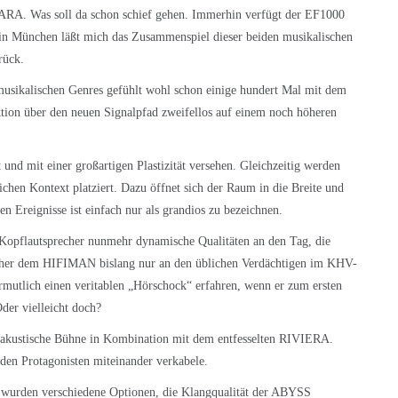
A. Was soll da schon schief gehen. Immerhin verfügt der EF1000
 in München läßt mich das Zusammenspiel dieser beiden musikalischen
urück.
musikalischen Genres gefühlt wohl schon einige hundert Mal mit dem
ion über den neuen Signalpfad zweifellos auf einem noch höheren
nd mit einer großartigen Plastizität versehen. Gleichzeitig werden
lichen Kontext platziert. Dazu öffnet sich der Raum in die Breite und
hen Ereignisse ist einfach nur als grandios zu bezeichnen.
 Kopflautsprecher nunmehr dynamische Qualitäten an den Tag, die
welcher dem HIFIMAN bislang nur an den üblichen Verdächtigen im KHV-
rmutlich einen veritablen „Hörschock“ erfahren, wenn er zum ersten
Oder vielleicht doch?
 akustische Bühne in Kombination mit dem entfesselten RIVIERA.
eiden Protagonisten miteinander verkabele.
h wurden verschiedene Optionen, die Klangqualität der ABYSS