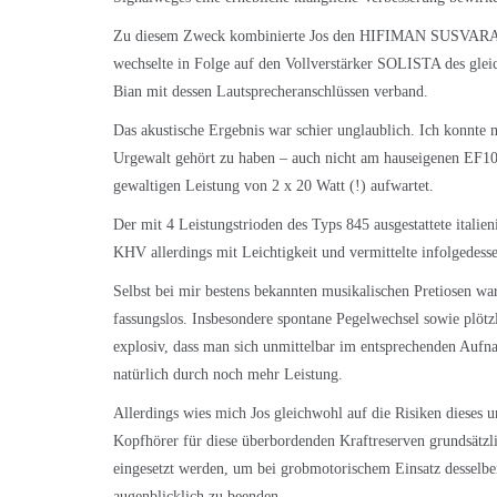
Zu diesem Zweck kombinierte Jos den
HIFIMAN SUSVAR
wechselte in Folge auf den Vollverstärker SOLISTA des gleic
Bian mit dessen Lautsprecheranschlüssen verband.
Das akustische Ergebnis war schier unglaublich. Ich konnte
Urgewalt gehört zu haben – auch nicht am hauseigenen EF1
gewaltigen Leistung von 2 x 20 Watt (!) aufwartet.
Der mit 4 Leistungstrioden des Typs 845 ausgestattete itali
KHV allerdings mit Leichtigkeit und vermittelte infolgedesse
Selbst bei mir bestens bekannten musikalischen Pretiosen wa
fassungslos. Insbesondere spontane Pegelwechsel sowie plötz
explosiv, dass man sich unmittelbar im entsprechenden Aufn
natürlich durch noch mehr Leistung.
Allerdings wies mich Jos gleichwohl auf die Risiken dieses
Kopfhörer für diese überbordenden Kraftreserven grundsätzli
eingesetzt werden, um bei grobmotorischem Einsatz desselbe
augenblicklich zu beenden.