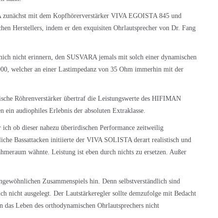
A
zunächst mit dem Kopfhörerverstärker VIVA EGOISTA 845 und
hen Herstellers, indem er den exquisiten Ohrlautsprecher von Dr. Fang
 mich nicht erinnern, den SUSVARA jemals mit solch einer dynamischen
000, welcher an einer Lastimpedanz von 35 Ohm immerhin mit der
enische Röhrenverstärker übertraf die Leistungswerte des HIFIMAN
n ein audiophiles Erlebnis der absoluten Extraklasse.
r ich ob dieser nahezu überirdischen Performance zeitweilig
liche Bassattacken initiierte der VIVA SOLISTA derart realistisch und
ahmeraum wähnte. Leistung ist eben durch nichts zu ersetzen. Außer
 ungewöhnlichen Zusammenspiels hin. Denn selbstverständlich sind
ch nicht ausgelegt. Der Lautstärkeregler sollte demzufolge mit Bedacht
n das Leben des orthodynamischen Ohrlautsprechers nicht