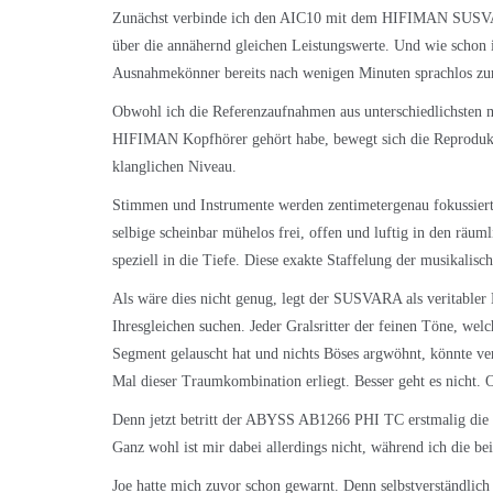
Zunächst verbinde ich den AIC10 mit dem HIFIMAN SUSVAR
über die annähernd gleichen Leistungswerte. Und wie schon
Ausnahmekönner bereits nach wenigen Minuten sprachlos z
Obwohl ich die Referenzaufnahmen aus unterschiedlichsten 
HIFIMAN Kopfhörer gehört habe, bewegt sich die Reprodukt
klanglichen Niveau.
Stimmen und Instrumente werden zentimetergenau fokussiert u
selbige scheinbar mühelos frei, offen und luftig in den räum
speziell in die Tiefe. Diese exakte Staffelung der musikalisc
Als wäre dies nicht genug, legt der SUSVARA als veritabler
Ihresgleichen suchen. Jeder Gralsritter der feinen Töne, 
Segment gelauscht hat und nichts Böses argwöhnt, könnte ve
Mal dieser Traumkombination erliegt. Besser geht es nicht. 
Denn jetzt betritt der ABYSS AB1266 PHI TC erstmalig die
Ganz wohl ist mir dabei allerdings nicht, während ich die b
Joe hatte mich zuvor schon gewarnt. Denn selbstverständlic