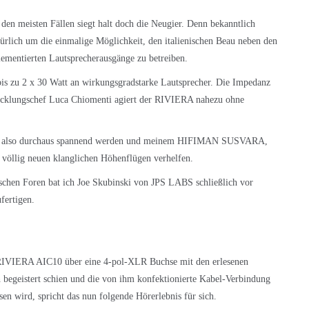
n den meisten Fällen siegt halt doch die Neugier. Denn bekanntlich
rlich um die einmalige Möglichkeit, den italienischen Beau neben den
lementierten Lautsprecherausgänge zu betreiben.
bis zu 2 x 30 Watt an wirkungsgradstarke Lautsprecher. Die Impedanz
twicklungschef Luca Chiomenti agiert der RIVIERA nahezu ohne
nnte also durchaus spannend werden und meinem HIFIMAN SUSVARA,
öllig neuen klanglichen Höhenflügen verhelfen.
schen Foren bat ich Joe Skubinski von JPS LABS schließlich vor
fertigen.
 RIVIERA AIC10 über eine 4-pol-XLR Buchse mit den erlesenen
h begeistert schien und die von ihm konfektionierte Kabel-Verbindung
sen wird, spricht das nun folgende Hörerlebnis für sich.