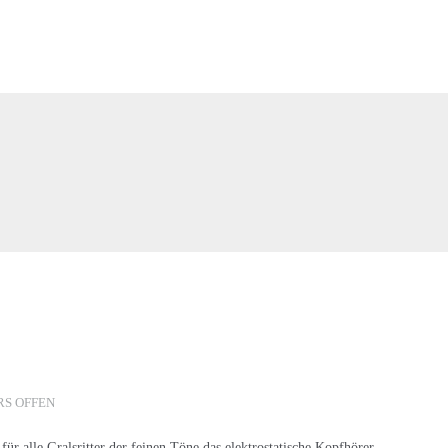
RS OFFEN
 für alle Gralsritter der feinen Töne das elektrostatische Kopfhörer-