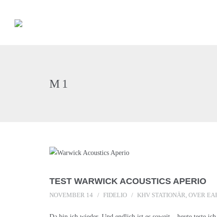
M1
TEST WARWICK ACOUSTICS APERIO
NOVEMBER 14
FIDELIO
KHV STATIONÄR
,
OVER EA
Da bin ich wieder. Und endlich ist es soweit – heute teste ich