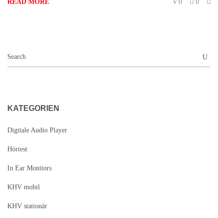
READ MORE
0
0
KATEGORIEN
Digitale Audio Player
Hörtest
In Ear Monitors
KHV mobil
KHV stationär