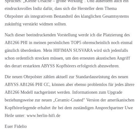
Spruches: „Kleine Ursache – große Wirkung“. Und außerdem auch ein
eindrucksvolles Indiz dafür, dass sich die Hersteller dem Thema
Ohrpolster als integrativem Bestandteil des klanglichen Gesamtsystems
zukünftig verstärkt widmen sollten.
Nach dieser beeindruckenden Vorstellung werde ich die Platzierung des
AB1266 PHI in meinen persönlichen TOP5 ohrenscheinlich noch einmal
gänzlich überdenken. Mein HIFIMAN SUSVARA wird sich jedenfalls
schon ordentlich strecken müssen, um den erneuten akustischen Angriff
des derart erstarkten ABYSS Kopfhörers erfolgreich abzuwehren.
Die neuen Ohrpolster zählen aktuell zur Standardausrüstung des neuen
ABYSS AB1266 PHI CC, können aber ebenso problemlos für jedes ältere
AB1266 Modell nachgerüstet werden. Informationen zum Upgrade
beziehungsweise zur neuen „Ceramic-Coated“ Version der amerikanischen
Kopfhörerlegende erhaltet ihr bei dem zuständigen Ansprechpartner Uwe
Heile unter:
www.berlin-hifi.de
Euer Fidelio