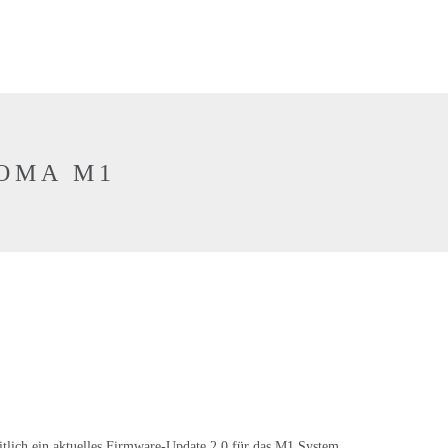
NOMA M1
ch ein aktuelles Firmware-Update 2.0 für das M1 System