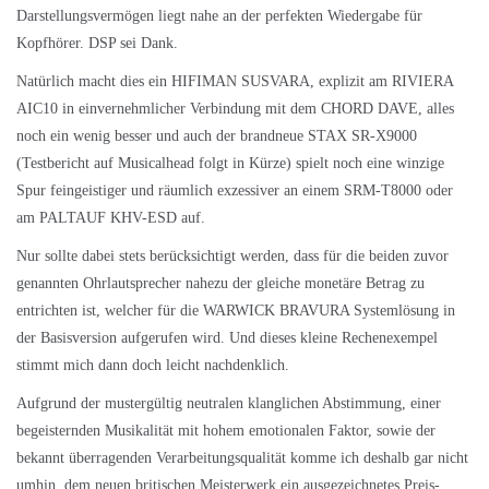
Darstellungsvermögen liegt nahe an der perfekten Wiedergabe für
Kopfhörer. DSP sei Dank.
Natürlich macht dies ein
HIFIMAN SUSVARA
, explizit am
RIVIERA
AIC10
in einvernehmlicher Verbindung mit dem
CHORD DAVE
, alles
noch ein wenig besser und auch der brandneue STAX SR-X9000
(Testbericht auf Musicalhead folgt in Kürze) spielt noch eine winzige
Spur feingeistiger und räumlich exzessiver an einem SRM-T8000 oder
am
PALTAUF KHV-ESD
auf.
Nur sollte dabei stets berücksichtigt werden, dass für die beiden zuvor
genannten Ohrlautsprecher nahezu der gleiche monetäre Betrag zu
entrichten ist, welcher für die WARWICK BRAVURA Systemlösung in
der Basisversion aufgerufen wird. Und dieses kleine Rechenexempel
stimmt mich dann doch leicht nachdenklich.
Aufgrund der mustergültig neutralen klanglichen Abstimmung, einer
begeisternden Musikalität mit hohem emotionalen Faktor, sowie der
bekannt überragenden Verarbeitungsqualität komme ich deshalb gar nicht
umhin, dem neuen britischen Meisterwerk ein ausgezeichnetes Preis-