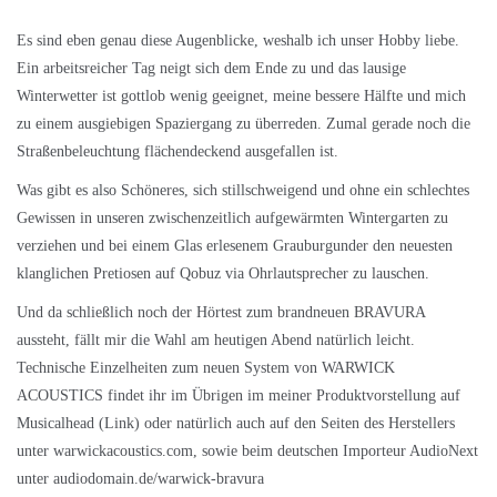
Es sind eben genau diese Augenblicke, weshalb ich unser Hobby liebe.
Ein arbeitsreicher Tag neigt sich dem Ende zu und das lausige
Winterwetter ist gottlob wenig geeignet, meine bessere Hälfte und mich
zu einem ausgiebigen Spaziergang zu überreden. Zumal gerade noch die
Straßenbeleuchtung flächendeckend ausgefallen ist.
Was gibt es also Schöneres, sich stillschweigend und ohne ein schlechtes
Gewissen in unseren zwischenzeitlich aufgewärmten Wintergarten zu
verziehen und bei einem Glas erlesenem Grauburgunder den neuesten
klanglichen Pretiosen auf Qobuz via Ohrlautsprecher zu lauschen.
Und da schließlich noch der Hörtest zum brandneuen BRAVURA
aussteht, fällt mir die Wahl am heutigen Abend natürlich leicht.
Technische Einzelheiten zum neuen System von WARWICK
ACOUSTICS findet ihr im Übrigen im meiner Produktvorstellung auf
Musicalhead
(Link)
oder natürlich auch auf den Seiten des Herstellers
unter
warwickacoustics.com
, sowie beim deutschen Importeur AudioNext
unter
audiodomain.de/warwick-bravura