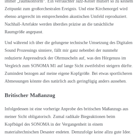
immer „raumkonform“. Ein verrauchter Jazz-Keller mutiert so zu keinem
Zeitpunkt zum großorchestralen Ereignis. Und eine Kirchenorgel wird
ebenso artgerecht im entsprechenden akustischen Umfeld reproduziert.
Nachhall-Artefakte werden überdies präzise an die tatsächliche
Raumgröße angepasst.
Und während ich über die gelungene technische Umsetzung des Digitalen
Sound Prozessings sinniere, fällt mir ganz nebenbei der nunmehr
reduzierte Anpressdruck der Ohrmuscheln auf, was den Hörgenuss im
Vergleich zum SONOMA M1 auf lange Sicht zweifelsfrei steigern dürfte.
Zumindest bezogen auf meine eigene Kopfgröße. Bei etwas sportlicheren
Abmessungen könnte dies natürlich auch geringfügig anders aussehen.
Britischer Maßanzug
Infolgedessen ist eine vorherige Anprobe des britischen Maßanzugs aus
meiner Sicht obligatorisch. Zumal radikale Biegeaktionen beim
Kopfbügel des SONOMA in der Vergangenheit in einem
materialtechnischen Desaster endeten. Demzufolge keine allzu gute Idee.