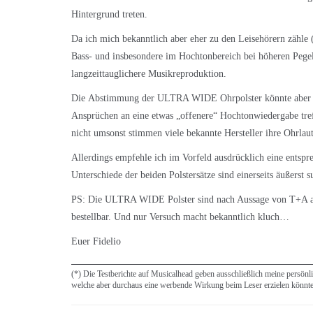
Hintergrund treten.
Da ich mich bekanntlich aber eher zu den Leisehörern zähle (
Bass- und insbesondere im Hochtonbereich bei höheren Pegel
langzeittauglichere Musikreproduktion.
Die Abstimmung der ULTRA WIDE Ohrpolster könnte aber de
Ansprüchen an eine etwas „offenere“ Hochtonwiedergabe treff
nicht umsonst stimmen viele bekannte Hersteller ihre Ohrlau
Allerdings empfehle ich im Vorfeld ausdrücklich eine entsp
Unterschiede der beiden Polstersätze sind einerseits äußerst
PS: Die ULTRA WIDE Polster sind nach Aussage von
T+A
a
bestellbar. Und nur Versuch macht bekanntlich kluch…
Euer Fidelio
(*) Die Testberichte auf Musicalhead geben ausschließlich meine persönl
welche aber durchaus eine werbende Wirkung beim Leser erzielen könnt