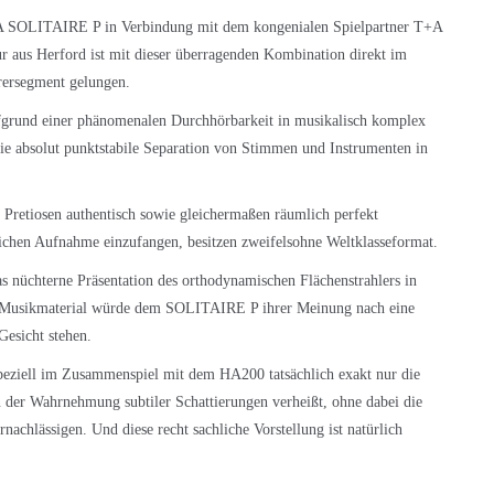
 SOLITAIRE P
in Verbindung mit dem kongenialen Spielpartner
T+A
r aus Herford ist mit dieser überragenden Kombination direkt im
örersegment gelungen.
fgrund einer phänomenalen Durchhörbarkeit in musikalisch komplex
die absolut punktstabile Separation von Stimmen und Instrumenten in
 Pretiosen authentisch sowie gleichermaßen räumlich perfekt
glichen Aufnahme einzufangen, besitzen zweifelsohne Weltklasseformat.
as nüchterne Präsentation des orthodynamischen Flächenstrahlers in
d Musikmaterial würde dem SOLITAIRE P ihrer Meinung nach eine
Gesicht stehen.
ziell im Zusammenspiel mit dem HA200 tatsächlich exakt nur die
 der Wahrnehmung subtiler Schattierungen verheißt, ohne dabei die
achlässigen. Und diese recht sachliche Vorstellung ist natürlich