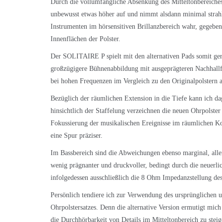
Durch die vollumfängliche Absenkung des Mitteltonbereiche
unbewusst etwas höher auf und nimmt alsdann minimal stra
Instrumenten im hörsensitiven Brillanzbereich wahr, gegebene
Innenflächen der Polster.
Der SOLITAIRE P spielt mit den alternativen Pads somit ger
großzügigere Bühnenabbildung mit ausgeprägteren Nachhallfah
bei hohen Frequenzen im Vergleich zu den Originalpolstern a
Bezüglich der räumlichen Extension in die Tiefe kann ich d
hinsichtlich der Staffelung verzeichnen die neuen Ohrpolster
Fokussierung der musikalischen Ereignisse im räumlichen Ko
eine Spur präziser.
Im Bassbereich sind die Abweichungen ebenso marginal, alle
wenig prägnanter und druckvoller, bedingt durch die neuerli
infolgedessen ausschließlich die 8 Ohm Impedanzstellung 
Persönlich tendiere ich zur Verwendung des ursprünglichen 
Ohrpolstersatzes. Denn die alternative Version ermutigt mich
die Durchhörbarkeit von Details im Mitteltonbereich zu stei