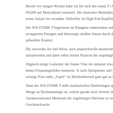
Bereits vor einigen Wochen habe ich für euch den neuen
T+A
HA200
auf Musicalhead rezensiert. Der deutschen Manufaktu
ersten Anlauf ein veritabler Volltreffer im High-End Kopfh
Der SOLITAIRE P begeisterte im Klangtest insbesondere au
arrangierten Passagen und überzeugte darüber hinaus durch 
jedwedem Kontext.
Die souveräne Art und Weise, auch anspruchsvolle akustische
aufzubereiten und dabei selbst feinste Nuancen der ursprün
Obgleich einige Gralsritter der feinen Töne die mitunter etw
hohen Frequenzgefilden monieren. Je nach Spielpartner un
winzige Prise mehr „Esprit“ im Hochtonbereich ganz gut zu 
Denn der SOLITAIRE P mißt musikalischen Darbietungen spe
Menge an Hochtonenergie zu, welche gerade noch Vorteile in
charakteristischen Merkmale der zugehörigen Obertöne zu vern
Geschmacksache.