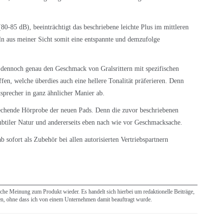
80-85 dB), beeinträchtigt das beschriebene leichte Plus im mittleren
n aus meiner Sicht somit eine entspannte und demzufolge
nnoch genau den Geschmack von Gralsrittern mit spezifischen
en, welche überdies auch eine hellere Tonalität präferieren. Denn
tsprecher in ganz ähnlicher Manier ab.
rechende Hörprobe der neuen Pads. Denn die zuvor beschriebenen
 subtiler Natur und andererseits eben nach wie vor Geschmacksache.
b sofort als Zubehör bei allen autorisierten Vertriebspartnern
iche Meinung zum Produkt wieder. Es handelt sich hierbei um redaktionelle Beiträge,
en, ohne dass ich von einem Unternehmen damit beauftragt wurde.