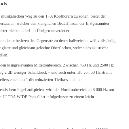
ads
musikalischen Weg zu den T+A Kopfhörern zu ebnen, bietet der
stersatz an, welcher den klanglichen Bedürfnissen der Erstgenannten
lster bleiben dabei im Übrigen unverändert.
inleder besitzen, im Gegensatz zu den schallweichen weil vollständig
 glatte und gleichsam gelochte Oberflächen, welche das akustische
ollen.
e den klangrelevanten Mitteltonbereich. Zwischen 450 Hz und 2500 Hz
g 2 dB weniger Schalldruck – und auch unterhalb von 50 Hz strahlt
ellers einen um 1 dB reduzierten Tiefbassanteil ab.
entischem Pegel aufspielen, wird der Hochtonbereich ab 8.000 Hz um
ie ULTRA WIDE Pads führt infolgedessen zu einem leicht