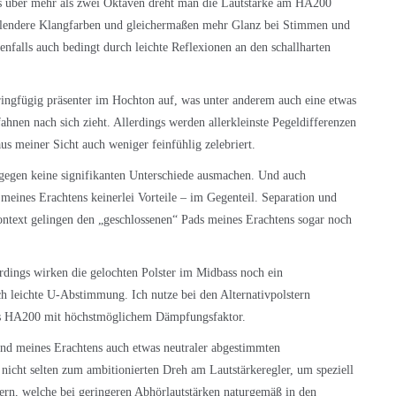
s über mehr als zwei Oktaven dreht man die Lautstärke am HA200
hlendere Klangfarben und gleichermaßen mehr Glanz bei Stimmen und
nfalls auch bedingt durch leichte Reflexionen an den schallharten
ingfügig präsenter im Hochton auf, was unter anderem auch eine etwas
nen nach sich zieht. Allerdings werden allerkleinste Pegeldifferenzen
us meiner Sicht auch weniger feinfühlig zelebriert.
agegen keine signifikanten Unterschiede ausmachen. Und auch
 meines Erachtens keinerlei Vorteile – im Gegenteil. Separation und
ntext gelingen den „geschlossenen“ Pads meines Erachtens sogar noch
rdings wirken die gelochten Polster im Midbass noch ein
ch leichte U-Abstimmung. Ich nutze bei den Alternativpolstern
des HA200 mit höchstmöglichem Dämpfungsfaktor.
und meines Erachtens auch etwas neutraler abgestimmten
 nicht selten zum ambitionierten Dreh am Lautstärkeregler, um speziell
gern, welche bei geringeren Abhörlautstärken naturgemäß in den