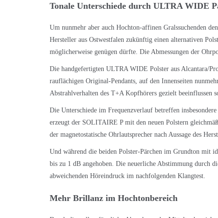
Tonale Unterschiede durch ULTRA WIDE P
Um nunmehr aber auch Hochton-affinen Gralssuchenden den 
Hersteller aus Ostwestfalen zukünftig einen alternativen Pol
möglicherweise genügen dürfte. Die Abmessungen der Ohrpo
Die handgefertigten ULTRA WIDE Polster aus Alcantara/Prote
rauflächigen Original-Pendants, auf den Innenseiten nunmehr
Abstrahlverhalten des T+A Kopfhörers gezielt beeinflussen s
Die Unterschiede im Frequenzverlauf betreffen insbesonder
erzeugt der SOLITAIRE P mit den neuen Polstern gleichmäßi
der magnetostatische Ohrlautsprecher nach Aussage des Herst
Und während die beiden Polster-Pärchen im Grundton mit id
bis zu 1 dB angehoben. Die neuerliche Abstimmung durch d
abweichenden Höreindruck im nachfolgenden Klangtest.
Mehr Brillanz im Hochtonbereich