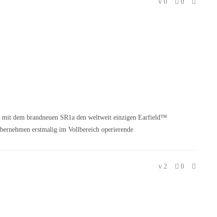
0
0
 mit dem brandneuen SR1a den weltweit einzigen Earfield™
ernehmen erstmalig im Vollbereich operierende
2
0