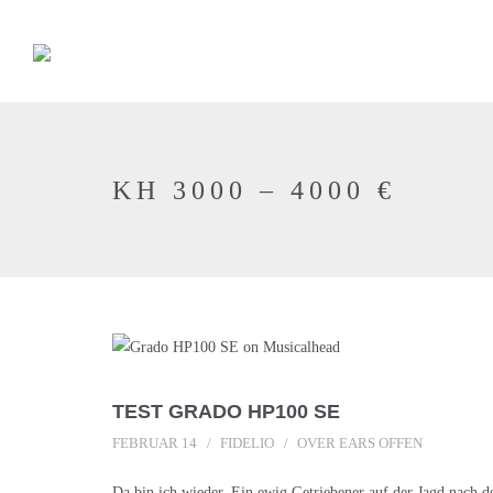
KH 3000 – 4000 €
TEST GRADO HP100 SE
FEBRUAR 14
FIDELIO
OVER EARS OFFEN
Da bin ich wieder. Ein ewig Getriebener auf der Jagd nach d