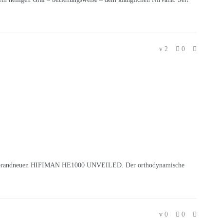
2
0
h den brandneuen HIFIMAN HE1000 UNVEILED. Der orthodynamische
0
0